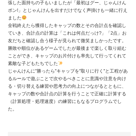
張した面持ちの子もいましたが「最初はグー、じゃんけん
ポン!」とじゃんけんを出すだけでなく声掛けも一緒に行え
ました
全戦終えたら獲得したキャップの数とその合計点を確認し
ていき、合計点の計算は「これは何点だっけ?」「2点」お
友だちと確認し合う様子が見られて微笑ましかったです。
勝敗や順位があるゲームでしたが最後まで楽しく取り組む
ことができ、キャップのお片付けも率先して行ってくれて
素敵な子どもたちでした
じゃんけんに”勝ったら”キャップを”取りに行く”と工程があ
るルールで遊ぶことで次やるべきことに意識や注意を向け
る・切り替える練習や思考力の向上につながるとともに、
キャップの数や合計点の計算を行うことで正確に計算する
（計算処理・処理速度）の練習にもなるプログラムでし
た。