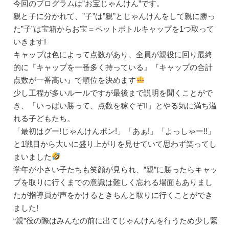
今回のプログラムは”お宝じゃんけん”です。
親と子に分かれて、”子”は”親”とじゃんけんをして親に勝っ
た”子”は宝箱からお宝＝ペットボトルキャップを1つ取って
いきます!
キャップは色によって点数があり、全員が親役に回り最終
的に『キャップを一番多く持っている』『キャップの合計
点数が一番高い』で順位を決めます
少し工程が多いルールですが最後まで説明を聞くことがで
き、「いっぱい勝って、点数を稼ぐぞ!!」とやる気に満ち溢
れる子どもたち。
「最初はグー!じゃんけんポン!」「あぁ!」「よっしゃー!!」
と1戦目から大いに盛り上がりを見せていて思わず笑ってし
まいました
学年が小さい子たちも笑顔が見られ、”親”に勝ったらキャッ
プを取りに行くまでの意識は難しく忘れる場面もありまし
たが指導員が声をかけるときちんと取りに行くことができ
ました!
“親”役の際はみんなの前に出てじゃんけんを行うため少し緊