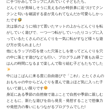
に手づかみしてコップに入れていく子どもたち。
どんぐりが美味しそうに見えるのか時折鼻に近づけてクン
クンと匂いを確認する姿が見られてなんだか可愛らしかっ
たです
次は坂のように傾けて置いたマットの上からどんぐりを転
がしていく遊びで、一つ一つ転がしていったりコップに入
っているたくさんのどんぐりを一気に転がすなど様々な遊
び方が見られました!
他にもラップの芯を使った穴落としを使ってどんぐりを穴
の中に落とす遊びなども行い、プログラム終了後もお昼ご
はんの時間になるまで楽しんで取り組む子どもたちでした
中にはこぱんに来る度に自由遊びで「これ!」とたくさんの
おもちゃの中からどんぐりを選んで遊ぶほど気に入った子
もいて嬉しい限りです
身近にある季節の自然物で遊ぶことで自然や季節に親しむ
とともに、新たな遊びを自ら発見・発想することで想像力
や発想力の養いにもつながるプログラムでした!