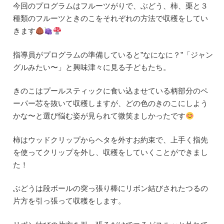
今回のプログラムはフルーツがりで、ぶどう、柿、栗と３
種類のフルーツときのこをそれぞれの方法で収穫をしてい
きます
指導員がプログラムの準備していると”なになに？”「ジャン
グルみたい〜」と興味津々に見る子どもたち。
きのこはプールスティックに食い込ませている柄部分のペ
ーパー芯を抜いて収穫しますが、どの色のきのこにしよう
かな〜と選び悩む姿が見られて微笑ましかったです
柿はウッドクリップからヘタを外すお約束で、上手く指先
を使ってクリップを外し、収穫をしていくことができまし
た！
ぶどうは段ボールの突っ張り棒にリボン結びされたつるの
片方を引っ張って収穫をします。