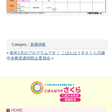
Category：
新着情報
«
新年1月のプログラムです！
こぱんはうすさくら川越
中央教室虐待防止委員会
»
HOME